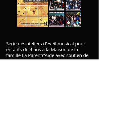
Série des ateliers d'éveil musical pour
enfants de 4 ans à la Maison de la
famille La Parentr’Aide avec soutien de
la Ville de Longueuil (En collaboration
avec Amélie Forget) (2013)
Ateliers en milieu scolaire en