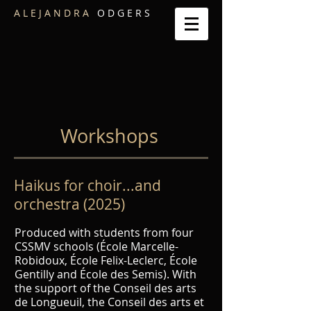
A L E J A N D R A
O D G E R S
Workshops
Haikus for choir...and
orchestra (2025)
Produced with students from four
CSSMV schools (École Marcelle-
Robidoux, École Felix-Leclerc, École
Gentilly and École des Semis). With
the support of the Conseil des arts
de Longueuil, the Conseil des arts et