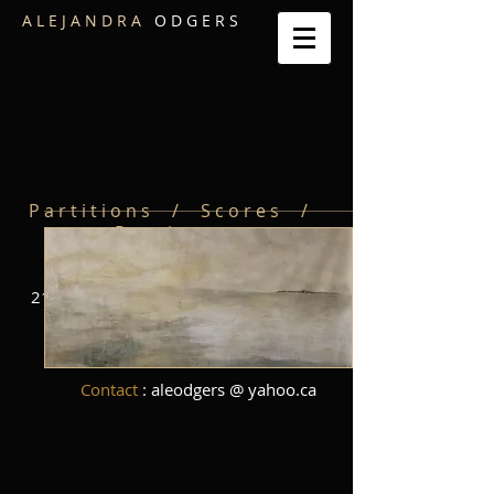
A L E J A N D R A
O D G E R S
P a r t i t i o n s / S c o r e s /
P a r t i t u r a s
Centre de Musique Canadienne
2150 Rue Crescent, Montréal, QC H3G
2B8
quebec@cmccanada.org
​Tel:
514-866-3477
Contact
: aleodgers @ yahoo.ca​